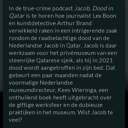
In de true-crime podcast
Jacob, Dood in
Qatar
is te horen hoe journalist Lex Boon
en kunstdetective Arthur Brand
verwikkeld raken in een intrigerende zaak
rondom de raadselachtige dood van de
Nederlandse Jacob in Qatar. Jacob is daar
werkzaam voor het privémuseum van een
steenrijke Qatarese sjeik, als hij in 2021
dood wordt aangetroffen in zijn bed. Dat
gebeurt een paar maanden nadat de
voormalige Nederlandse
museumdirecteur, Kees Wieringa, een
onthullend boek heeft uitgebracht over
SCRIPTED
HYBRID
ANIMATION
de giftige werksfeer en de dubieuze
praktijken in het museum. Wist Jacob te
DOCUMENTARY
DIGITAL/PODCAST
veel?