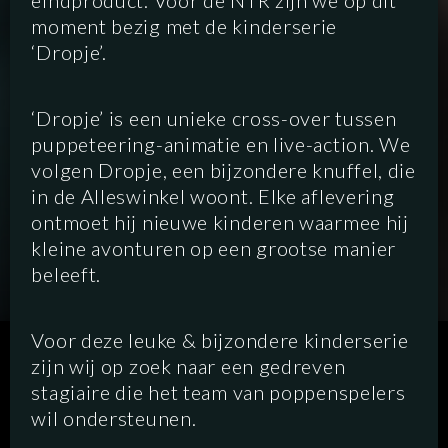
eindproduct. Voor de NTR zijn we op dit
moment bezig met de kinderserie
‘Dropje’.
‘Dropje’ is een unieke cross-over tussen
puppeteering-animatie en live-action. We
volgen Dropje, een bijzondere knuffel, die
in de Alleswinkel woont. Elke aflevering
ontmoet hij nieuwe kinderen waarmee hij
kleine avonturen op een grootse manier
beleeft.
Voor deze leuke & bijzondere kinderserie
SCRIPTED
HYBRID
ANIMATION
zijn wij op zoek naar een gedreven
stagiaire die het team van poppenspelers
DOCUMENTARY
DIGITAL/PODCAST
wil ondersteunen.