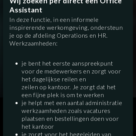
Wij zoeken per direct een Office
Assistant
In deze functie, in een informele
inspirerende werkomgeving, ondersteun
je op de afdeling Operations en HR.
Werkzaamheden:
je bent het eerste aanspreekpunt
voor de medewerkers en zorgt voor
het dagelijkse reilen en
zeilen op kantoor. Je zorgt dat het
een fijne plek is om te werken
je helpt met een aantal administratie
SCRIPTED
HYBRID
ANIMATION
werkzaamheden zoals vacatures
plaatsen en bestellingen doen voor
DOCUMENTARY
het kantoor
DIGITAL/PODCAST
je zorgt voor het begeleiden van