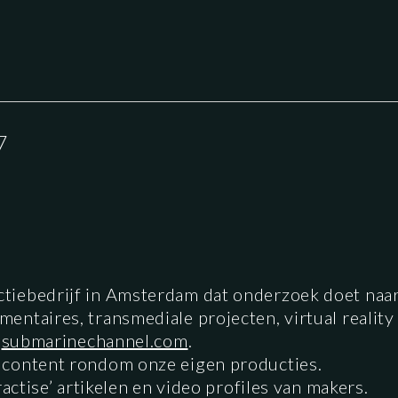
7
ctiebedrijf in Amsterdam dat onderzoek doet naar
ntaires, transmediale projecten, virtual reality 
,
submarinechannel.com
.
 content rondom onze eigen producties.
ractise’ artikelen en video profiles van makers.